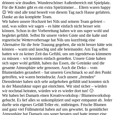
drinnen wie draußen. Wunderschöner Außenbereich mit Spielplatz.
Für die Kinder gibt es ein extra Spielzimmer… Eltern waren happy
😉 Wir sind alle total beseelt von diesem Tag nach Hause gefahren.
Danke an das komplette Team.
Wir haben unsere Hochzeit bei Nils und seinem Team gefeiert –
und, was sollen wir sagen – es hätte einfach nicht besser sein
können. Schon in der Vorbereitung haben wir uns super wohl und
begleitet gefühlt. Selbst für unsere vielen Gäste und die kalte und
regnerische Wettervorhersage hat Nils uns kurzfristig eine
Alternative für die freie Trauung gegeben, die nicht besser hätte sein
können – warm und lauschig und alle beieinander. Am Tag selbst
hatten wir zu keiner Zeit das Gefühl, uns um irgendetwas kümmern
zu müssen – wir konnten einfach genießen. Unsere Gäste haben
sich super wohl gefühlt, haben das Essen, die Getränke und die
gesamte Atmosphäre sehr genossen. Auch die Deko – vom
Blumenladen gezaubert – hat unseren Geschmack so auf den Punkt
getroffen, wir waren beeindruckt. Auch unsere „fremden“
Dienstleister haben sich sehr aufgehoben gefühlt und konnten sich
in der Manufaktur super gut einrichten. Wir sind sicher – würden
wir nochmal heiraten, würden wir es wieder dort tun! 🙂
Wir haben bei Damaris einen Kreativworkshop / Blumenworkshop
gebucht. Es lief alles so unkompliziert und super entspannt ab. Jeder
durfte sein eigenes Gefäß/Teller etc. mitbringen. Frische Blumen
und ganz viel Füllmaterial haben auf uns gewartet. In gemütlicher
Atmosphäre hat Damaris uns super beraten und hatte immer eine