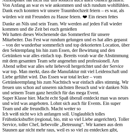
Von Anfang an war es wie ankommen und sich rundum wohlfühlen.
Dank euch konnten wir unsere Traumhochzeit feiern – es war, als
würden wir mit Freunden zu Hause feiern. ❤️ Ein riesen fettes
Danke an Nils und sein Team. Wir werden auf jeden Fall wieder
kommen und die Zeit bei euch genießen
Wir hatten dieses Wochenende das Sommerfest für unsere
Mitarbeiter. Das Fest war rundum gelungen und es hat alles gepasst
– von der wunderbar sommerlich und top dekorierten Location, über
den Sektempfang bis hin zum Essen, der Bewirtung und den
Getränken war alles einfach top. Bereits vorab war die Abstimmung
mit dem gesamten Team sehr angenehm und professionell. Am
Abend selbst war alles sehr liebevoll hergerichtet und der Service
war top. Man merkt, dass die Manufaktur mit viel Leidenschaft und
Liebe geführt wird. Das Essen war total lecker – vom
Getränkeempfang bis zum Nachtisch war einfach alles stimmig. Wir
freuen uns schon auf unseren nächsten Besuch und wir danken Nils
und seinem Team ganz herzlich für das mega Event.
Super Klasse hier. Macht echt Spaß überall entdeckt man was neues
und wird was angeboten. Lohnt sich auch für Events. Ein super
Team und alle freundlich. Macht weiter so
Ich weiß nicht wo ich anfangen soll. Unglaublich tolles
Frühstücksbuffet (regional, bio, mit so viel Liebe angerichtet). Toller
Service, toller Chef, liebevolle „Betreuung“. Wir kamen aus dem
Staunen gar nicht mehr raus, weil es so viel zu entdecken gibt,