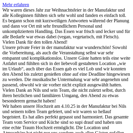
Mehr erfahren
Wir waren dieses Jahr zur Weihnachtsfeier in der Manufaktur und
alle Kolleginnen fühlten sich sehr wohl und fanden es einfach toll.
Es begann schon mit kurzweiligen Antworten während der Planung
und dann vor Ort mit sehr freundlichem Personal und
unkompliziertem Handling. Das Essen war frisch und lecker und für
alle Bedarfe war etwas dabei (vegan, vegetarisch, mit Fleisch).
Vielen Dank für den tollen Abend!
Unsere private Feier in der manufaktur war wunderschön! Sowohl
die Vorbereitung, als auch die Veranstaltung selbst war sehr
entspannt und komplikationslos. Unsere Gäste hatten teils eine weite
Anfahrt und fühlten sich in der liebevoll gestalteten Location „wie
im Urlaub“, auch über das Essen gab es viel Lob und wir konnten
den Abend bis zuletzt genießen ohne auf eine Deadline hingewiesen
zu werden. Die musikalische Untermalung war sehr angenehm und
passend, obwohl wir sie vorher nicht explizit ausgewählt hatten.
Vielen Dank an Nils und sein Team, die nicht zuletzt selbst, durch
ihren herzlichen und familiären Umgang, den Abend zu etwas
besonderem gemacht haben!
Wir haben unsere Hochzeit am 4.10.25 in der Manufaktur bei Nils
und seinem tollen Team gefeiert, und wir waren so hellauf
begeistert. Es hat alles perfekt gepasst und harmoniert. Das gesamte
Team vom Service und Küche sind so supi drauf und haben uns
eine echte Traum Hochzeit ermöglicht. Die Location und
Atmosphäre hat nicht nur uns sondern auch allen Gästen gefallen.